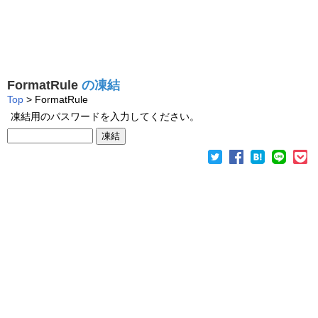
FormatRule
の凍結
Top
> FormatRule
凍結用のパスワードを入力してください。