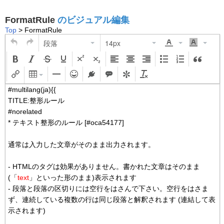
FormatRule
のビジュアル編集
Top
> FormatRule
段落
14px